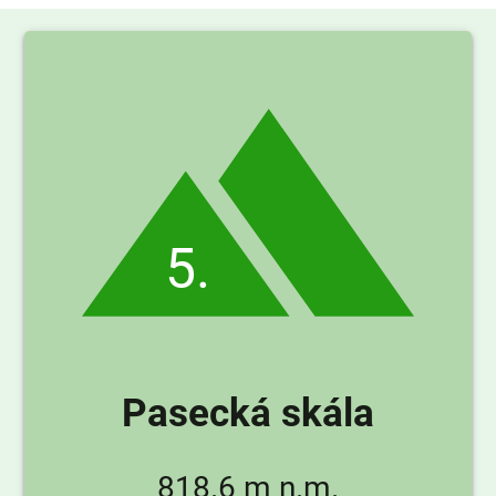
5.
Pasecká skála
818.6 m n.m.