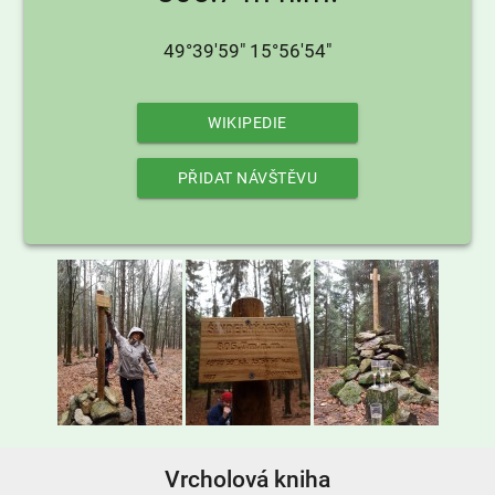
49°39'59" 15°56'54"
WIKIPEDIE
PŘIDAT NÁVŠTĚVU
Vrcholová kniha