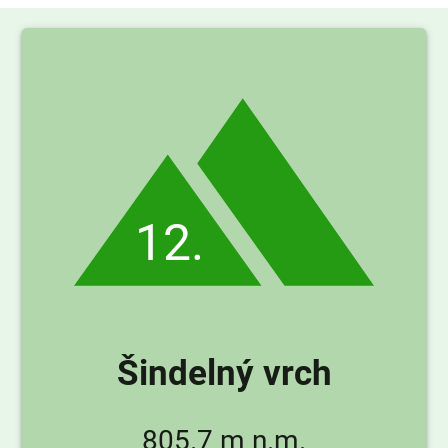
12.
Šindelný vrch
805.7 m n.m.