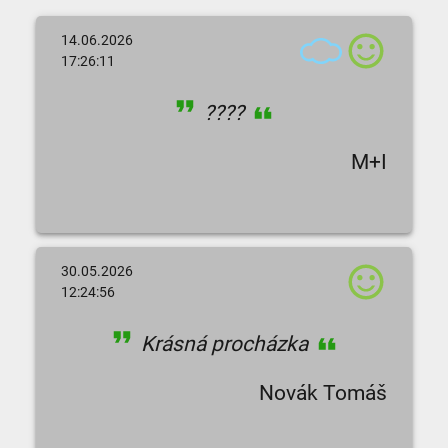
14.06.2026
17:26:11
????
M+I
30.05.2026
12:24:56
Krásná procházka
Novák Tomáš