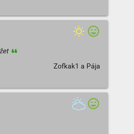
ržet
Zofkak1 a Pája