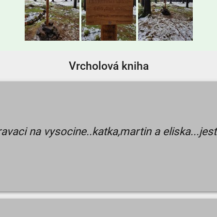
Vrcholová kniha
vaci na vysocine..katka,martin a eliska...jes