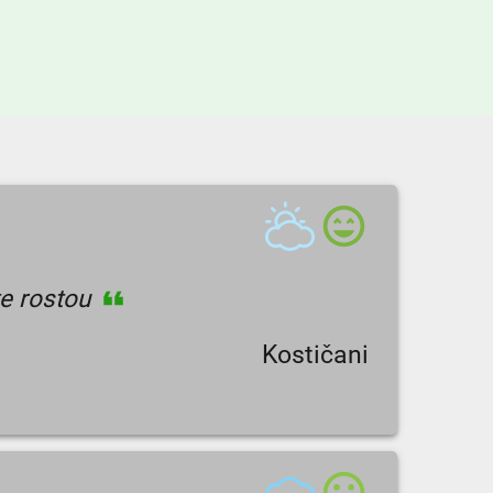
te rostou
Kostičani