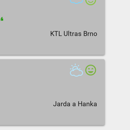
KTL Ultras Brno
Jarda a Hanka