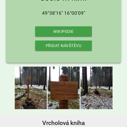
49°38'16" 16°00'09"
WIKIPEDIE
PŘIDAT NÁVŠTĚVU
Vrcholová kniha