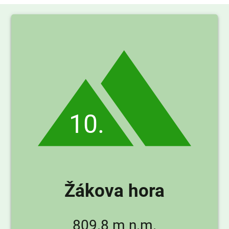
10.
Žákova hora
809.8 m n.m.