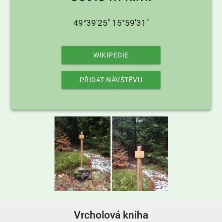
49°39'25" 15°59'31"
WIKIPEDIE
PŘIDAT NÁVŠTĚVU
Vrcholová kniha