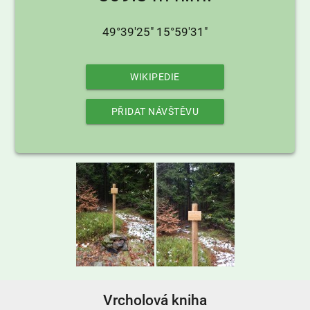
49°39'25" 15°59'31"
WIKIPEDIE
PŘIDAT NÁVŠTĚVU
Vrcholová kniha