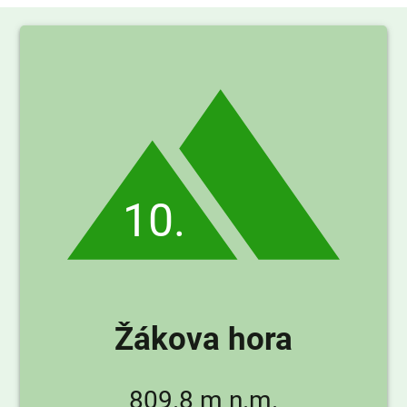
10.
Žákova hora
809.8 m n.m.