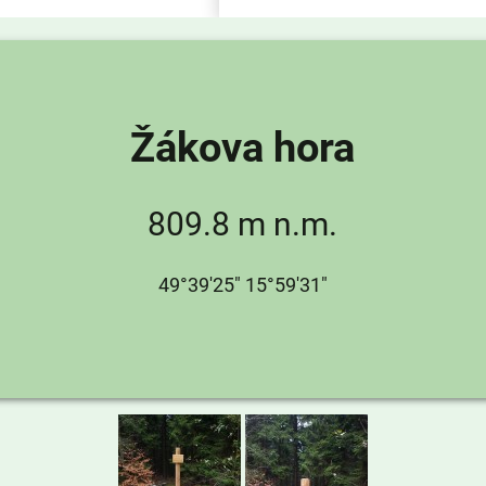
Žákova hora
809.8 m n.m.
49°39'25" 15°59'31"