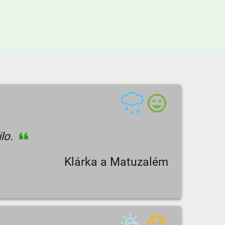
ilo.
Klárka a Matuzalém