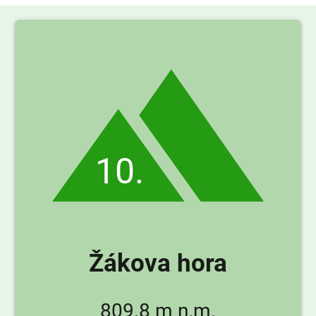
10.
Žákova hora
809.8 m n.m.