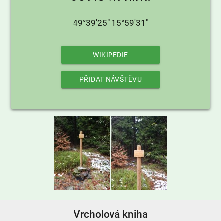
49°39'25" 15°59'31"
WIKIPEDIE
PŘIDAT NÁVŠTĚVU
Vrcholová kniha