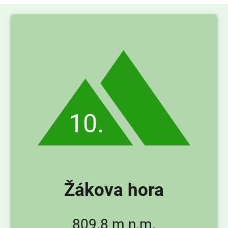
10.
Žákova hora
809.8 m n.m.