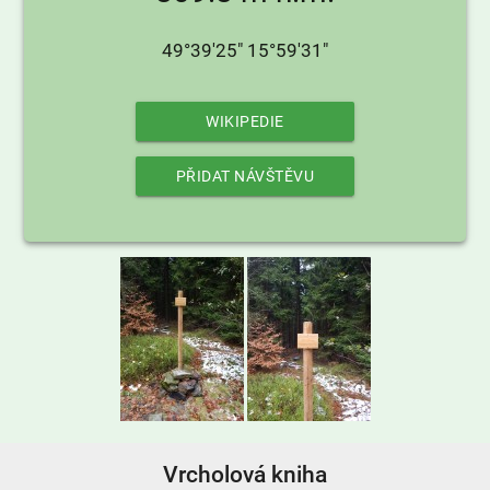
49°39'25" 15°59'31"
WIKIPEDIE
PŘIDAT NÁVŠTĚVU
Vrcholová kniha