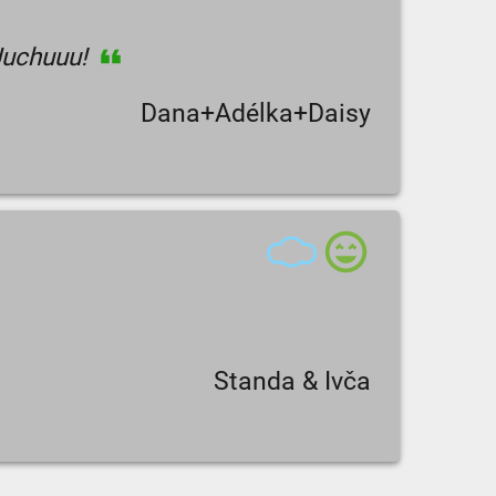
 Juchuuu!
Dana+Adélka+Daisy
Standa & Ivča