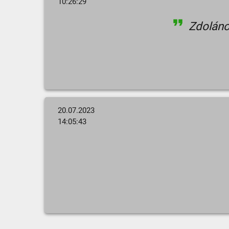
10:26:29
Zdoláno 
20.07.2023
14:05:43