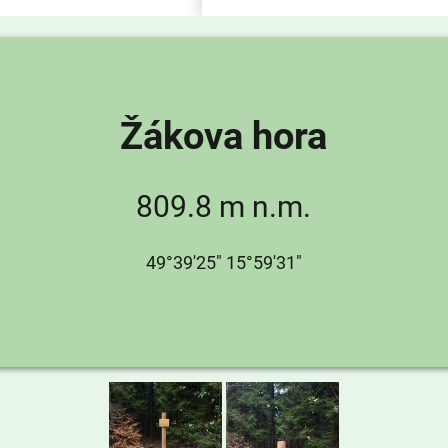
Žákova hora
809.8 m n.m.
49°39'25" 15°59'31"