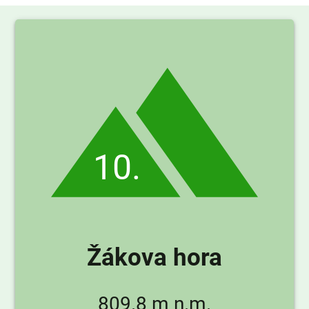
10.
Žákova hora
809.8 m n.m.