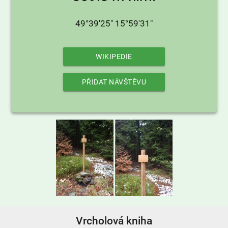
49°39'25" 15°59'31"
WIKIPEDIE
PŘIDAT NÁVŠTĚVU
Vrcholová kniha